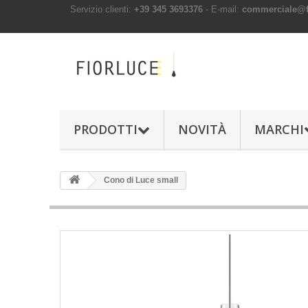
Servizio clienti:
+39 345 3693376
- E-mail:
commerciale@fi
PRODOTTI
NOVITÀ
MARCHI
Cono di Luce small