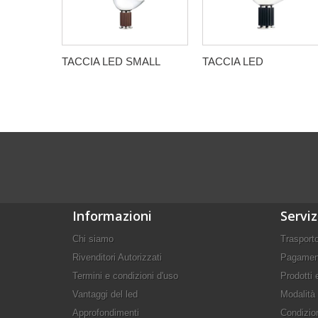
TACCIA LED SMALL
TACCIA LED
Informazioni
Serviz
Chi siamo
Trasport
Rivenditori Autorizzati
Pagament
Termini e condizioni d'uso
Prodotti e
Vantaggi del led
Modalità 
Approfondimenti
Condizion