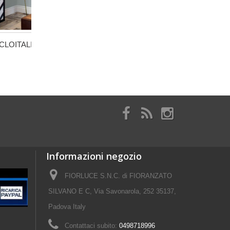
CLOITALIA F...
CICLOITALIA T...
PH LOUV
Informazioni negozio
FIORLUCE S.N.C. di FIORANZATO
SILVANO E C, Via Savonarola, 252 35137,
Padova Italy
Contattaci subito:
0498718996