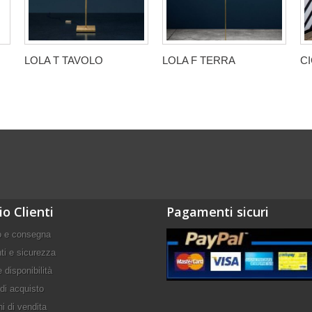
LOLA T TAVOLO
LOLA F TERRA
CI
io Clienti
Pagamenti sicuri
o e consegna
i e sicurezza
 disponibilità
di acquisto
i di vendita