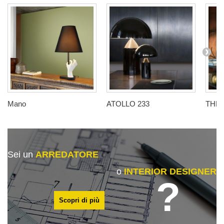
Mano
ATOLLO 233
THE
Sei un
ARREDATORE
o
INTERIOR DESIGNER
?
Scopri di più